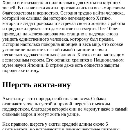
Хонсю и изначально использовалась для охоты на крупных
зверей. В начале века акиты прославились на весь мир своим
благородством и верностью. Сегодня трудно найти человека,
который не слышал бы историю легендарного Хатико,
который всегда провожал и встречал своего хозяина с работы
и продолжил делать это даже после его смерти. Пес 10 лет
приходил на железнодорожную станцию в надежде снова
увидеть единственного человека, которому был предан.
История настолько покорила японцев и весь мир, что собаке
установили памятник на той самой станции и сняли
несколько художественных фильмов. Хатико стал настоящим
всенародным героем. Его останки хранятся в Национальном
музее науки Японии. В стране даже есть общество защиты
породы акита-ину.
Шерсть акита-ину
Акита-ину – это порода, особенная во всем. Собаки
отличаются очень густой и прямой шерстью с мягким
подшерстком, благодаря которой они не мерзнут даже в самый
сильный мороз и могут жить на улице.
Как правило, шерсть у акиты средней длины около 5
сантиметров, но встречаются и длинношерстные питомцы.