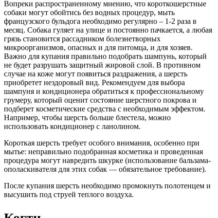
Вопреки распространенному мнению, что короткошерстные
собаки могут обойтись без водных процедур, мыть
французского бульдога необходимо регулярно – 1-2 раза в
месяц. Собака гуляет на улице и постоянно пачкается, а любая
грязь становится рассадником болезнетворных
микроорганизмов, опасных и для питомца, и для хозяев.
Важно для купания правильно подобрать шампунь, который
не будет разрушать защитный жировой слой. В противном
случае на коже могут появиться раздражения, а шерсть
приобретет нездоровый вид. Рекомендуем для выбора
шампуня и кондиционера обратиться к профессиональному
грумеру, который оценит состояние шерстного покрова и
подберет косметические средства с необходимым эффектом.
Например, чтобы шерсть больше блестела, можно
использовать кондиционер с ланолином.
Короткая шерсть требует особого внимания, особенно при
мытье: неправильно подобранная косметика и проведенная
процедура могут навредить шкурке (использование бальзама-
ополаскивателя для этих собак — обязательное требование).
После купания шерсть необходимо промокнуть полотенцем и
высушить под струей теплого воздуха.
Когти