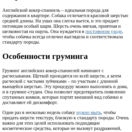
Английский кокер-спаниель – идеальная порода для
содержания в квартире. Собака отличается красивой шерстью
средней длины. На ушах она слегка вьется, и это придает
питомцам особый шарм. Шерсть очень мягкая, приятная и
шелковистая на ощупь. Она нуждается в
постоянном уходе
,
чтобы собачка всегда отлично выглядела и соответствовала
стандарту породы.
Особенности груминга
Груминг английских кокер-спаниелей начинают с
расчесывания. Щеткой проходятся по всей шерсти, а затем
расческой с частыми зубчиками – по участкам с длинной
вьющейся шерстью. Эту процедуру можно выполнять и дома,
и в груминг-студии. Она позволит предотвратить появление
спутанных комков, которые портят внешний вид собачки и
доставляют ей дискомфорт.
Один раз в несколько недель собаку
нужно мыть
, чтобы
придать шерсти текстуру, близкую к стандарту породы. Очень
важно для этих целей использовать подходящие
косметические средства, которые не вызовут раздражений,