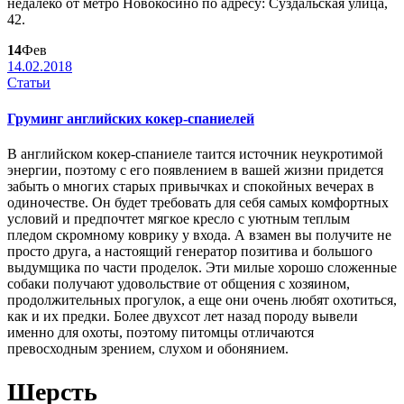
недалеко от метро Новокосино по адресу: Суздальская улица,
42.
14
Фев
14.02.2018
Статьи
Груминг английских кокер-спаниелей
В английском кокер-спаниеле таится источник неукротимой
энергии, поэтому с его появлением в вашей жизни придется
забыть о многих старых привычках и спокойных вечерах в
одиночестве. Он будет требовать для себя самых комфортных
условий и предпочтет мягкое кресло с уютным теплым
пледом скромному коврику у входа. А взамен вы получите не
просто друга, а настоящий генератор позитива и большого
выдумщика по части проделок. Эти милые хорошо сложенные
собаки получают удовольствие от общения с хозяином,
продолжительных прогулок, а еще они очень любят охотиться,
как и их предки. Более двухсот лет назад породу вывели
именно для охоты, поэтому питомцы отличаются
превосходным зрением, слухом и обонянием.
Шерсть