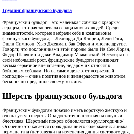
Груминг французского бульдога
Французский бульдог – это маленькая собачка с храбрым
сердцем, которая завоевала сердца многих людей. Среди
знаменитостей, которые выбрали себе в компаньоны
французского бульдога, – Леонардо Ди Каприо, Леди Гага,
Эшли Симпсон, Хью Джекман, Зак Эфрон и многие другие.
Говорят, что поклонниками этой породы были Ив Сен-Лоран,
Федор Шаляпин и даже Владимир Маяковский. Несмотря на
свой небольшой рост, французские бульдоги производят
весьма серьезное впечатление, недаром их относят к
бойцовым собакам. Но на самом деле этот «серьезный
господин» – очень позитивное и жизнерадостное животное,
бесконечно преданное своему хозяину.
Шерсть французского бульдога
Французским бульдогам повезло иметь короткую жесткую и
очень густую шерсть. Она достаточно плотная на ощупь и
блестящая. Шерстный покров обновляется круглогодично/
Особенно это касается собак домашнего содержания: линька
перманентна (нет завязки на изменения длины светового дня,