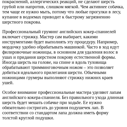
покраснений, аллергических реакций, не сделают шерсть
грубой или напротив, слишком мягкой. Чем активнее собачка,
тем чаще ее нужно мыть, потому что любые прогулки в лесу,
купание в водоемах приводит к быстрому загрязнению
шерстного покрова.
Профессиональный груминг английских кокер-спаниелей
включает стрижку. Мастер сам выбирает, какими
инструментами будет выполнять эту процедуру. Например,
мордочку удобно обрабатывать машинкой. Часто в ход идут
филировочные ножницы, в основном для удаления волос в
ушах и придания шерстном покрову естественной формы.
Иногда шерсть на голове, на спине и вдоль туловища
обрабатывают тримминговочным ножом – это позволяет
добиться идеального прилегания шерсти. Обычными
ножницами грумеры выполняют стрижку нижних краев
ушей.
Особое внимание профессиональные мастера уделяют лапам
английского кокера-спаниеля. Без правильного ухода длинная
шерсть будет мешать собачке при ходьбе. Ее нужно
обязательно состригать до уровня подушечек лап. В
соответствии со стандартом лапа должна иметь форму
толстой круглой подушки.