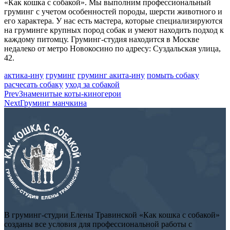
«Как кошка с собакой». Мы выполним профессиональный
груминг с учетом особенностей породы, шерсти животного и
его характера. У нас есть мастера, которые специализируются
на груминге крупных пород собак и умеют находить подход к
каждому питомцу. Груминг-студия находится в Москве
недалеко от метро Новокосино по адресу: Суздальская улица,
42.
актика-ину
груминг
груминг акита-ину
помыть собаку
расчесать собаку
уход за собакой
Prev
Знаменитые коты-киногерои
Next
Груминг манчкина
В груминг-студии Елены Травинской «Как кошка с собакой»
созданы все условия для профессиональной работы с