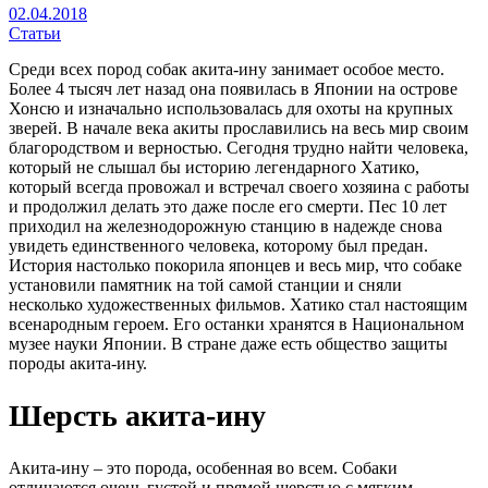
02.04.2018
Статьи
Среди всех пород собак акита-ину занимает особое место.
Более 4 тысяч лет назад она появилась в Японии на острове
Хонсю и изначально использовалась для охоты на крупных
зверей. В начале века акиты прославились на весь мир своим
благородством и верностью. Сегодня трудно найти человека,
который не слышал бы историю легендарного Хатико,
который всегда провожал и встречал своего хозяина с работы
и продолжил делать это даже после его смерти. Пес 10 лет
приходил на железнодорожную станцию в надежде снова
увидеть единственного человека, которому был предан.
История настолько покорила японцев и весь мир, что собаке
установили памятник на той самой станции и сняли
несколько художественных фильмов. Хатико стал настоящим
всенародным героем. Его останки хранятся в Национальном
музее науки Японии. В стране даже есть общество защиты
породы акита-ину.
Шерсть акита-ину
Акита-ину – это порода, особенная во всем. Собаки
отличаются очень густой и прямой шерстью с мягким