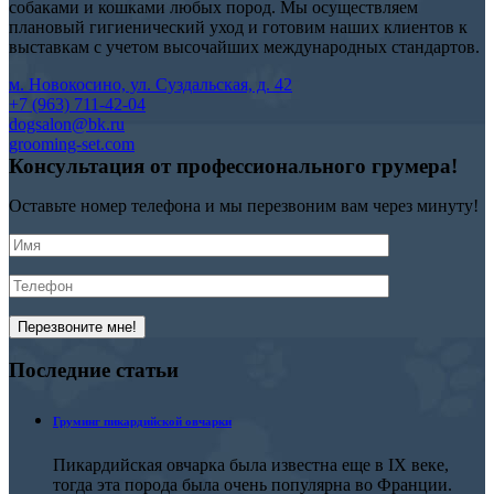
собаками и кошками любых пород. Мы осуществляем
плановый гигиенический уход и готовим наших клиентов к
выставкам с учетом высочайших международных стандартов.
м. Новокосино, ул. Суздальская, д. 42
+7 (963) 711-42-04
dogsalon@bk.ru
grooming-set.com
Консультация
от профессионального
грумера!
Оставьте номер телефона и мы перезвоним вам через минуту!
Последние
статьи
Груминг пикардийской овчарки
Пикардийская овчарка была известна еще в IX веке,
тогда эта порода была очень популярна во Франции.