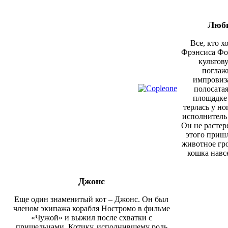
Люби
Все, кто х
Фрэнсиса Фо
культов
поглаж
импровиз
полосата
площадке 
терлась у но
исполнитель
Он не растер
этого пришл
животное гро
кошка навс
Джонс
Еще один знаменитый кот – Джонс. Он был
членом экипажа корабля Ностромо в фильме
«Чужой» и выжи
л
после схватки с
пришельцами. Котику, исполнившему роль