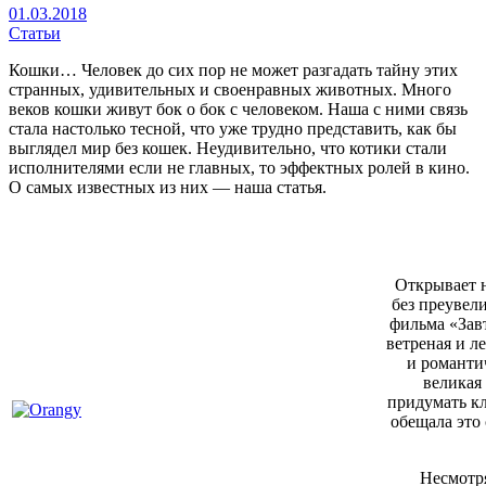
01.03.2018
Статьи
Кошки… Человек до сих пор не может разгадать тайну этих
странных, удивительных и своенравных животных. Много
веков кошки живут бок о бок с человеком. Наша с ними связь
стала настолько тесной, что уже трудно представить, как бы
выглядел мир без кошек. Неудивительно, что
котики стали
исполнителями если не главных, то эффектных ролей
в кин
о.
О самых известных из них — наша статья.
Открывает 
без преувел
фильма «Зав
ветреная и л
и романти
великая
придумать к
обещала это 
Несмотря