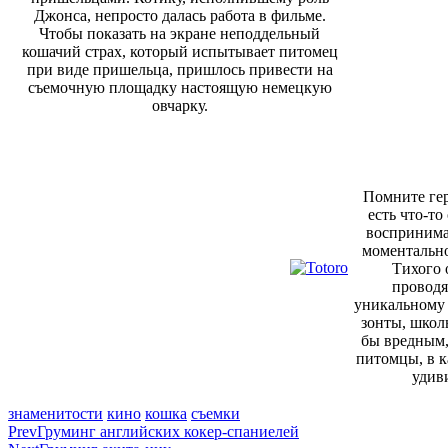
Джонса, непросто далась работа в фильме.
Чтобы показать на экране неподдельный
кошачий страх, который испытывает питомец
при виде пришельца, пришлось привести на
съемочную площадку настоящую немецкую
овчарку.
Помните гер
есть что-т
воспринима
моментально
Тихого 
проводя
уникальному 
зонты, школ
бы вредным,
питомцы, в к
удиви
знаменитости
кино
кошка
съемки
Prev
Груминг английских кокер-спаниелей