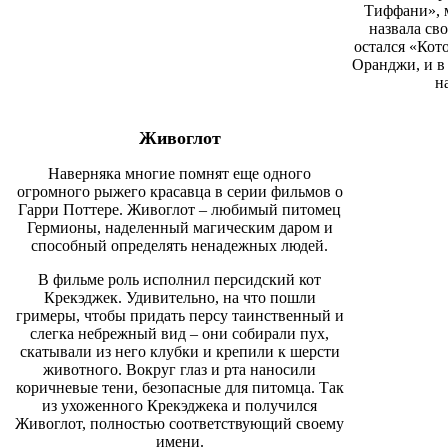
Тиффани», м
назвала св
остался «Кото
Оран
д
жи, и в
н
Живоглот
Наверняка многие помнят еще одного
огромного рыжего красавца в серии фильмов о
Гарри Поттере. Живоглот – любимый питомец
Гермионы, наделенный магическим даром и
способный определять ненадежных людей.
В фильме роль исполнил персидский кот
Крекэджек. Удивительно, на что пошли
гримеры, чтобы придать
персу
таинственный и
слегка небрежный вид – они собирали пух,
скатывали из него клубки и крепили к шерсти
животного
. Вокруг глаз и рта наносили
коричневые тени, безопасные для питомца. Так
из ухоженного Крекэдже
к
а и получ
и
лся
Живоглот, полностью соответствующий своему
имени.