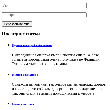
Последние
статьи
Груминг пикардийской овчарки
Пикардийская овчарка была известна еще в IX веке,
тогда эта порода была очень популярна во Франции.
Эти лохматые крепкие питомцы
Груминг далматинов
Однажды далматины так очаровали английских лордов
и королей, что собакам доверили сопровождение карет.
Так они стали верными помощниками кучеров в
Груминг манчкина