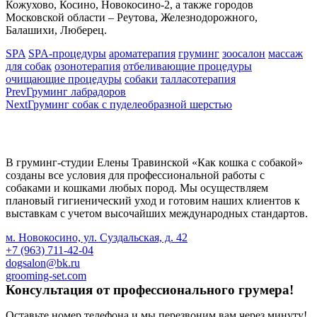
Кожухово, Косино, Новокосино-2, а также городов
Московской области – Реутова, Железнодорожного,
Балашихи, Люберец.
SPA
SPA-процедуры
ароматерапия
груминг
зоосалон
массаж
для собак
озонотерапия
отбеливающие процедуры
очищающие процедуры
собаки
талласотерапия
Prev
Груминг лабрадоров
Next
Груминг собак с пуделеобразной шерстью
В груминг-студии Елены Травинской «Как кошка с собакой»
созданы все условия для профессиональной работы с
собаками и кошками любых пород. Мы осуществляем
плановый гигиенический уход и готовим наших клиентов к
выставкам с учетом высочайших международных стандартов.
м. Новокосино, ул. Суздальская, д. 42
+7 (963) 711-42-04
dogsalon@bk.ru
grooming-set.com
Консультация
от профессионального
грумера!
Оставьте номер телефона и мы перезвоним вам через минуту!