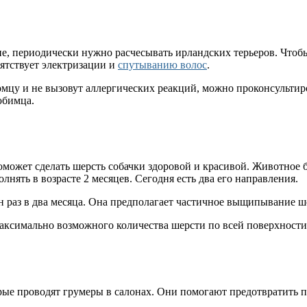
, периодически нужно расчесывать ирландских терьеров. Чтобы 
ятствует электризации и
спутыванию волос
.
омцу и не вызовут аллергических реакций, можно проконсультир
юбимца.
оможет сделать шерсть собачки здоровой и красивой. Животное 
ять в возрасте 2 месяцев. Сегодня есть два его направления.
н раз в два месяца. Она предполагает частичное выщипывание ш
ксимально возможного количества шерсти по всей поверхности 
рые проводят грумеры в салонах. Они помогают предотвратить п