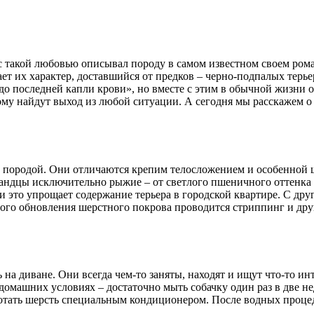
 такой любовью описывал породу в самом известном своем ром
ает их характер, доставшийся от предков – черно-подпалых терь
«до последней капли крови», но вместе с этим в обычной жизн
му найдут выход из любой ситуации. А сегодня мы расскажем о
й породой. Они отличаются крепим телосложением и особенной ш
ландцы исключительно рыжие – от светлого пшеничного оттенка 
 это упрощает содержание терьера в городской квартире. С друг
ьного обновления шерстного покрова проводится стриппинг и др
на диване. Они всегда чем-то заняты, находят и ищут что-то инт
 домашних условиях – достаточно мыть собачку один раз в две 
аботать шерсть специальным кондиционером. После водных проц