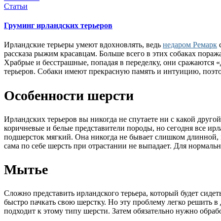
Статьи
Груминг ирландских терьеров
Ирландские терьеры умеют вдохновлять, ведь
недаром Ремарк
с
рассказа рыжим красавцам. Больше всего в этих собаках пораж
Храбрые и бесстрашные, попадая в переделку, они сражаются 
терьеров. Собаки имеют прекрасную память и интуицию, поэто
Особенности шерсти
Ирландских терьеров вы никогда не спутаете ни с какой друго
коричневые и белые представители породы, но сегодня все ир
подшерсток мягкий. Она никогда не бывает слишком длинной, и
сама по себе шерсть при отрастании не выпадает. Для нормал
Мытье
Сложно представить ирландского терьера, который будет сидеть 
быстро пачкать свою шерстку. Но эту проблему легко решить в
подходит к этому типу шерсти. Затем обязательно нужно обр