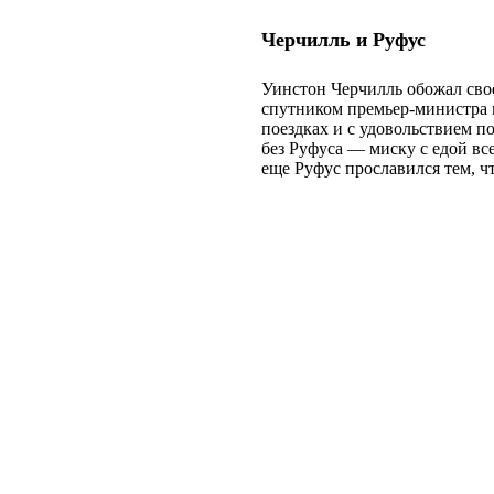
Черчил
л
ь и Руфус
Уинстон Черчил
л
ь обожал св
спутником премьер-министра 
поездках и с удовольствием п
без Руфуса — миску с едой вс
еще Руфус прославился тем, ч