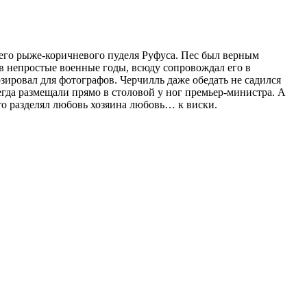
оего рыже-коричневого пуделя Руфуса. Пес был верным
в непростые военные годы, всюду сопровождал его в
озировал для фотографов. Черчилль даже обедать не садился
егда размещали прямо в столовой у ног премьер-министра. А
то разделял любовь хозяина любовь… к виски.