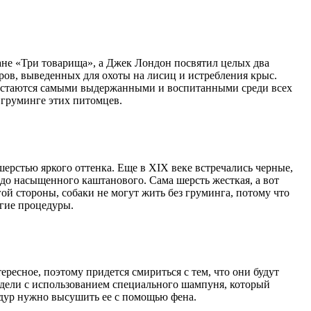
ане «Три товарища», а Джек Лондон посвятил целых два
еров, выведенных для охоты на лисиц и истребления крыс.
и остаются самыми выдержанными и воспитанными среди всех
 груминге этих питомцев.
ерстью яркого оттенка. Еще в XIX веке встречались черные,
до насыщенного каштанового. Сама шерсть жесткая, а вот
ой стороны, собаки не могут жить без груминга, потому что
угие процедуры.
ересное, поэтому придется смириться с тем, что они будут
недели с использованием специального шампуня, который
едур нужно высушить ее с помощью фена.