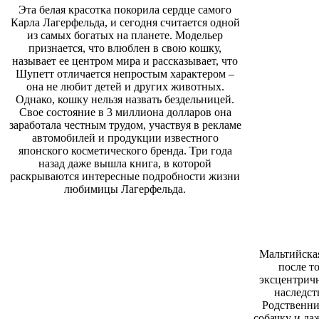
Эта белая красотка покорила сердце самого
Карла Лагерфельда, и сегодня считается одной
из самых богатых на планете. Модельер
признается, что влюблен в свою кошку,
называет ее центром мира и рассказывает, что
Шупетт отличается непростым характером –
она не любит детей и других животных.
Однако, кошку нельзя назвать бездельницей.
Свое состояние в 3 миллиона долларов она
заработала честным трудом, участвуя в рекламе
авто
мобилей
и продукции известного
японского косметического бренда. Три года
назад даже вышла книга, в которой
раскрыва
ю
тся интересные подробности жизни
любимицы Лагерфельда.
Мальтийская
после то
эксцентрич
наследст
Родственни
собачку и да