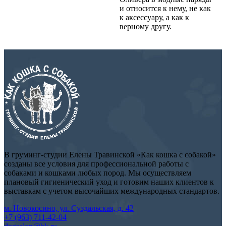
и относится к нему, не как
к аксессуару, а как к
верному другу.
В груминг-студии Елены Травинской «Как кошка с собакой»
созданы все условия для профессиональной работы с
собаками и кошками любых пород. Мы осуществляем
плановый гигиенический уход и готовим наших клиентов к
выставкам с учетом высочайших международных стандартов.
м. Новокосино, ул. Суздальская, д. 42
+7 (963) 711-42-04