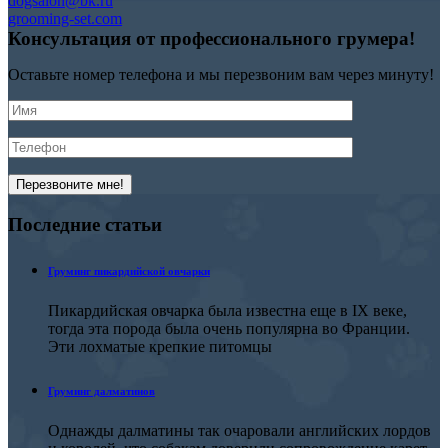
dogsalon@bk.ru
grooming-set.com
Консультация
от профессионального
грумера!
Оставьте номер телефона и мы перезвоним вам через минуту!
Последние
статьи
Груминг пикардийской овчарки
Пикардийская овчарка была известна еще в IX веке,
тогда эта порода была очень популярна во Франции.
Эти лохматые крепкие питомцы
Груминг далматинов
Однажды далматины так очаровали английских лордов