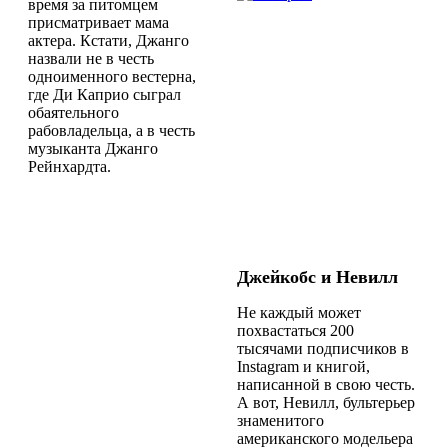
время за питомцем
присматривает мама
актера. Кстати, Джанго
назвали не в честь
одноименного вестерна,
где Ди Каприо сыграл
обаятельного
рабовладельца, а в честь
музыканта Джанго
Рейнхардта.
Джейкобс и Невилл
Не каждый может
похвастаться 200
тысячами подписчиков в
Instagram
и книгой,
написанной в свою честь.
А вот, Невилл, бультерьер
знаменитого
американского модельера