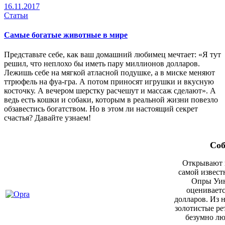
16.11.2017
Статьи
Самые богатые животные в мире
Представьте себе, как ваш домашний любимец мечтает: «Я тут
решил, что неплохо бы иметь пару миллионов долларов.
Лежишь себе на мягкой атласной подушке, а в миске меняют
т
трюфель
на фуа-гра. А потом приносят игрушки и вкусную
косточку. А вечером шерстку расчешут и массаж сделают». А
ведь есть кошки и собаки, которым в реальной жизни повезло
обзавестись богатством. Но в этом ли настоящий секрет
счастья? Давайте узнаем!
Соб
Открывают н
самой извест
Опры Уин
оцениваетс
долларов. Из н
золотистые ре
безумно лю