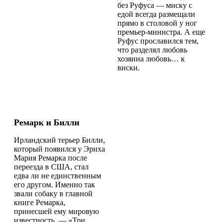
без Руфуса — миску с
едой всегда размещали
прямо в столовой у ног
премьер-министра. А еще
Руфус прославился тем,
что разделял любовь
хозяина любовь… к
виски.
Ремарк и Билли
Ирландский терьер Билли,
который появился у Эриха
Мария Ремарка после
переезда в США, стал
едва ли не единственным
его другом. Именно так
звали собаку в главной
книге Ремарка,
принесшей ему мировую
известность,
—
«Три