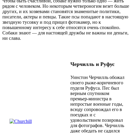
Чтобы быть счастливой, собаке нужно только одно — жить
рядом с человеком. Но некоторым четвероногим везет больше
других, и их хозяевами становятся знаменитые политики,
писатели, актеры и певцы. Такие псы попадают в настоящую
звездную тусовку и под прицел фотокамер, но к
повышенному интересу к себе относятся очень спокойно.
Собаки знают — для настоящей дружбы не важны ни деньги,
ни слава.
Черчил
л
ь и Руфус
Уинстон Черчил
л
ь обожал
своего рыже-коричневого
пуделя Руфуса. Пес был
верным спутником
премьер-министра в
непростые военные годы,
всюду сопровождал его в
поездках и с
удовольствием позировал
для фотографов. Черчилль
даже обедать не садился