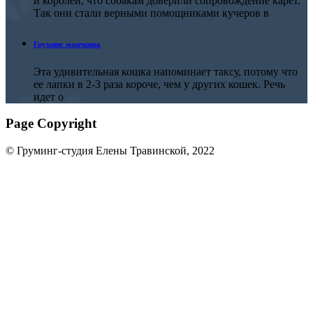
и королей, что собакам доверили сопровождение карет.
Так они стали верными помощниками кучеров в
Груминг манчкина
Эта удивительная кошка напоминает таксу, потому что
ее лапки в 2-3 раза короче, чем у других кошек. Речь
идет о
Page Copyright
© Груминг-студия Елены Травинской, 2022