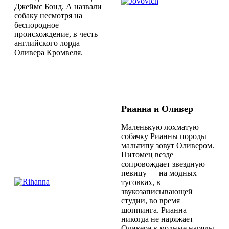
Джеймс Бонд. А назвали
собаку несмотря на
беспородное
происхождение, в честь
английского лорда
Оливера Кромвеля.
Рианна и Оливер
Маленькую лохматую
собачку Рианны породы
мальтипу зовут Оливером.
Питомец везде
сопровождает звездную
певицу — на модных
тусовках, в
звукозаписывающей
студии, во время
шоппинга. Рианна
никогда не наряжает
Оливера в модные наряды