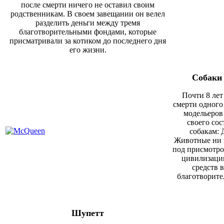
после сме
р
ти ничего не оставил своим
родственникам. В своем завещании он велел
разделить деньги между тремя
благотворительными фондами, которые
присматривали за котиком до последнего дня
его жизни.
Собаки
Почти 8 лет
смерти одного
модельеров
своего со
собакам: 
Животные ни в
под присмотро
цивилизации
средств 
благотворите
Шупетт