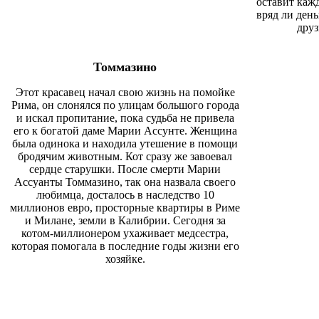
оставит каж
вряд ли ден
друз
Томмазино
Этот красавец начал свою жизнь на помойке
Рима, он слонялся по улицам большого города
и искал пропитание, пока судьба не привела
его к богатой даме Марии Ассунте. Женщина
была одинока и находила утешение в помощи
бродячим животным.
Кот
сразу же завоевал
сердце старушки. После смерти Марии
Ассуанты Томмазино, так она назвала своего
любимца, досталось в наследство 10
миллионов евро, просторные квартиры в Риме
и Милане, земли в Калибрии. Сегодня за
котом-миллионером ухаживает медсестра,
которая помогала в последние годы жизни его
хозяйке.