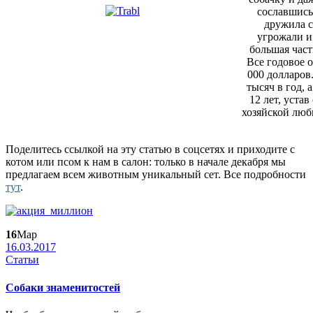
сославшись
дружила с
угрожали и
большая част
Все годовое 
000 долларов
тысяч в го
д
, 
12 лет, уста
хозяйской люб
Поделитесь ссылкой на эту статью в соцсетях и приходите с
котом или псом к нам в салон: только в начале декабря мы
предлагаем всем животным уникальный сет. Все подробности
тут
.
16
Мар
16.03.2017
Статьи
Собаки знаменитостей