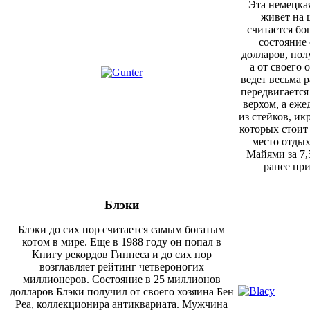
Эт
а
немецкая
живет
на
ш
считается бо
состояние
долларов, пол
а от своего 
ведет весьма 
передвигаетс
верхом, а еж
из стейков, и
которых стоит
место отдых
Майями за 7,
ранее пр
Блэки
Блэки до сих пор считается самым богатым
котом в мире.
Еще в 1988 году он попал в
Книгу
рекордов Гиннеса
и
до сих пор
возглавляет рейтинг
четвероногих
миллионеров
. Состояние в 25 миллионов
долларов Блэки получил от своего хозяина Бен
Реа, коллекционир
а
антиквариат
а
. Мужчина