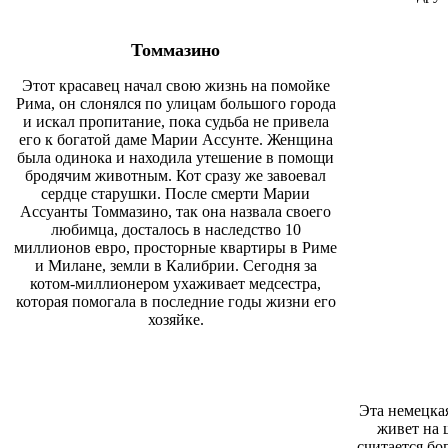
Томмазино
Этот красавец начал свою жизнь на помойке
Рима, он слонялся по улицам большого города
и искал пропитание, пока судьба не привела
его к богатой даме Марии Ассунте. Женщина
была одинока и находила утешение в помощи
бродячим животным.
Кот
сразу же завоевал
сердце старушки. После смерти Марии
Ассуанты Томмазино, так она назвала своего
любимца, досталось в наследство 10
миллионов евро, просторные квартиры в Риме
и Милане, земли в Калибрии. Сегодня за
котом-миллионером ухаживает медсестра,
которая помогала в последние годы жизни его
хозяйке.
Эт
а
немецкая
живет
на
ш
считается бо