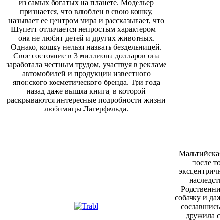
из самых богатых на планете. Модельер
признается, что влюблен в свою кошку,
называет ее центром мира и рассказывает, что
Шупетт отличается непростым характером –
она не любит детей и других животных.
Однако, кошку нельзя назвать бездельницей.
Свое состояние в 3 миллиона долларов она
заработала честным трудом, участвуя в рекламе
авто
мобилей
и продукции известного
японского косметического бренда. Три года
назад даже вышла книга, в которой
раскрыва
ю
тся интересные подробности жизни
любимицы Лагерфельда.
Мальтийская
после то
эксцентрич
наследст
Родственни
собачку и да
сославшись
дружила с