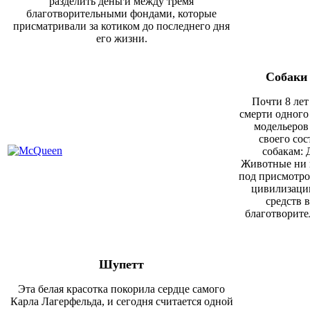
разделить деньги между тремя
благотворительными фондами, которые
присматривали за котиком до последнего дня
его жизни.
Собаки
Почти 8 лет
смерти одного
модельеров
своего со
собакам: 
Животные ни в
под присмотро
цивилизации
средств 
благотворите
Шупетт
Эта белая красотка покорила сердце самого
Карла Лагерфельда, и сегодня считается одной