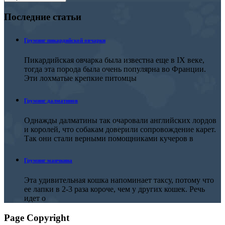
Последние
статьи
Груминг пикардийской овчарки
Пикардийская овчарка была известна еще в IX веке,
тогда эта порода была очень популярна во Франции.
Эти лохматые крепкие питомцы
Груминг далматинов
Однажды далматины так очаровали английских лордов
и королей, что собакам доверили сопровождение карет.
Так они стали верными помощниками кучеров в
Груминг манчкина
Эта удивительная кошка напоминает таксу, потому что
ее лапки в 2-3 раза короче, чем у других кошек. Речь
идет о
Page Copyright