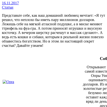
16.11.2017
Статьи
Представьте себе, как ваш домашний любимец мечтает: «Я тут
решил, что неплохо бы иметь пару миллионов долларов.
Лежишь себе на мягкой атласной подушке, а в миске меняют
т
трюфель
на фуа-гра. А потом приносят игрушки и вкусную
косточку. А вечером шерстку расчешут и массаж сделают». А
ведь есть кошки и собаки, которым в реальной жизни повезло
обзавестись богатством. Но в этом ли настоящий секрет
счастья? Давайте узнаем!
Соб
Открывают н
самой извест
Опры Уин
оцениваетс
долларов. Из н
золотистые ре
безумно лю
оставит каж
вряд ли ден
друз