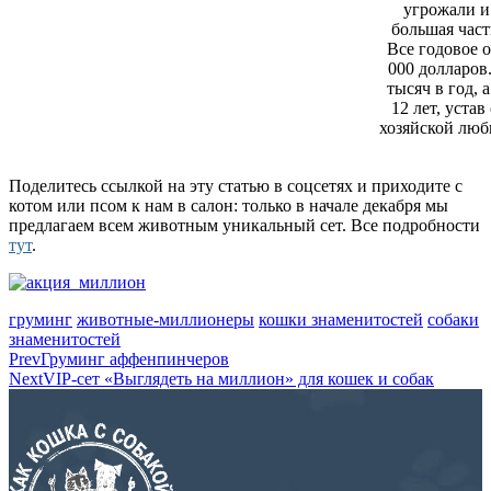
угрожали и
большая част
Все годовое 
000 долларов
тысяч в го
д
, 
12 лет, уста
хозяйской люб
Поделитесь ссылкой на эту статью в соцсетях и приходите с
котом или псом к нам в салон: только в начале декабря мы
предлагаем всем животным уникальный сет. Все подробности
тут
.
груминг
животные-миллионеры
кошки знаменитостей
собаки
знаменитостей
Prev
Груминг аффенпинчеров
Next
VIP-сет «Выглядеть на миллион» для кошек и собак