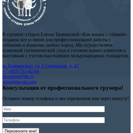
В груминг-студии Елены Травинской «Как кошка с собакой»
созданы все условия для профессиональной работы с
собаками и кошками любых пород. Мы осуществляем
плановый гигиенический уход и готовим наших клиентов к
выставкам с учетом высочайших международных стандартов.
м. Новокосино, ул. Суздальская, д. 42
+7 (963) 711-42-04
dogsalon@bk.ru
grooming-set.com
Консультация
от профессионального
грумера!
Оставьте номер телефона и мы перезвоним вам через минуту!