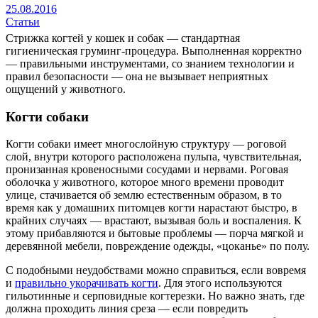
25.08.2016
Статьи
Стрижка когтей у кошек и собак — стандартная
гигиеническая груминг-процедура. Выполненная корректно
— правильными инструментами, со знанием технологии и
правил безопасности — она не вызывает неприятных
ощущений у животного.
Когти собаки
Когти собаки имеет многослойную структуру — роговой
слой, внутри которого расположена пульпа, чувствительная,
пронизанная кровеносными сосудами и нервами. Роговая
оболочка у животного, которое много времени проводит
улице, стачивается об землю естественным образом, в то
время как у домашних питомцев когти нарастают быстро, в
крайних случаях — врастают, вызывая боль и воспаления. К
этому прибавляются и бытовые проблемы — порча мягкой и
деревянной мебели, повреждение одежды, «цоканье» по полу.
С подобными неудобствами можно справиться, если вовремя
и
правильно укорачивать когти
. Для этого используются
гильотинные и серповидные когтерезки. Но важно знать, где
должна проходить линия среза — если повредить