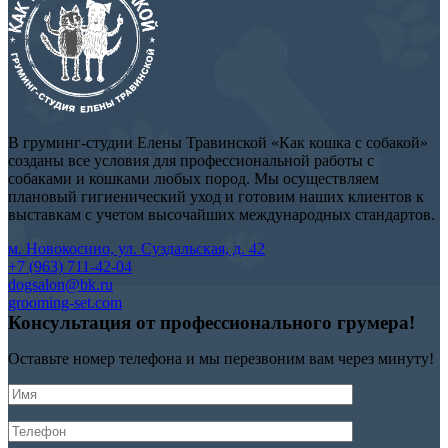
В груминг-студии Елены Травинской «Как кошка с собакой»
созданы все условия для профессиональной работы с
собаками и кошками любых пород. Мы осуществляем
плановый гигиенический уход и готовим наших клиентов к
выставкам с учетом высочайших международных стандартов.
м. Новокосино, ул. Суздальская, д. 42
+7 (963) 711-42-04
dogsalon@bk.ru
grooming-set.com
Консультация
от профессионального
грумера!
Оставьте номер телефона и мы перезвоним вам через минуту!