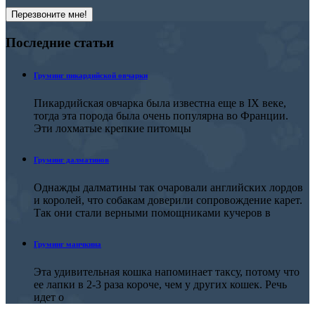
Последние
статьи
Груминг пикардийской овчарки
Пикардийская овчарка была известна еще в IX веке,
тогда эта порода была очень популярна во Франции.
Эти лохматые крепкие питомцы
Груминг далматинов
Однажды далматины так очаровали английских лордов
и королей, что собакам доверили сопровождение карет.
Так они стали верными помощниками кучеров в
Груминг манчкина
Эта удивительная кошка напоминает таксу, потому что
ее лапки в 2-3 раза короче, чем у других кошек. Речь
идет о