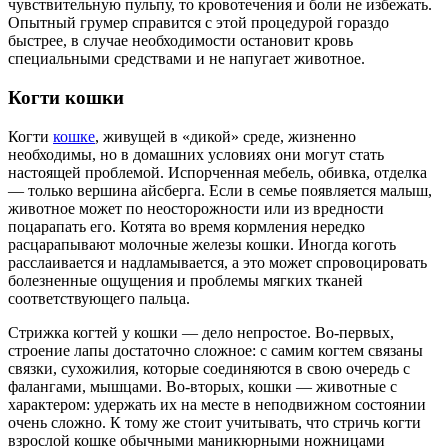
чувствительную пульпу, то кровотечения и боли не избежать.
Опытный грумер справится с этой процедурой гораздо
быстрее, в случае необходимости остановит кровь
специальными средствами и не напугает животное.
Когти кошки
Когти
кошке
, живущей в «дикой» среде, жизненно
необходимы, но в домашних условиях они могут стать
настоящей проблемой. Испорченная мебель, обивка, отделка
— только вершина айсберга. Если в семье появляется малыш,
животное может по неосторожности или из вредности
поцарапать его. Котята во время кормления нередко
расцарапывают молочные железы кошки. Иногда коготь
расслаивается и надламывается, а это может спровоцировать
болезненные ощущения и проблемы мягких тканей
соответствующего пальца.
Стрижка когтей у кошки — дело непростое. Во-первых,
строение лапы достаточно сложное: с самим когтем связаны
связки, сухожилия, которые соединяются в свою очередь с
фалангами, мышцами. Во-вторых, кошки — животные с
характером: удержать их на месте в неподвижном состоянии
очень сложно. К тому же стоит учитывать, что стричь когти
взрослой кошке обычными маникюрными ножницами