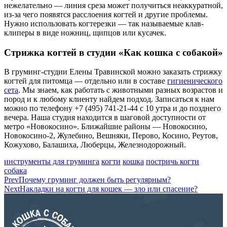
нежелательно — линия среза может получиться неаккуратной,
из-за чего появятся расслоения когтей и другие проблемы.
Нужно использовать когтерезки — так называемые клав-
клиперы в виде ножниц, щипцов или кусачек.
Стрижка когтей в студии «Как кошка с собакой»
В груминг-студии Елены Травинской можно заказать стрижку
когтей для питомца — отдельно или в составе
гигиенического
сета
. Мы знаем, как работать с животными разных возрастов и
пород и к любому клиенту найдем подход. Записаться к нам
можно по телефону +7 (495) 741-21-44 с 10 утра и до позднего
вечера. Наша студия находится в шаговой доступности от
метро «Новокосино». Ближайшие районы — Новокосино,
Новокосино-2, Жулебино, Вешняки, Перово, Косино, Реутов,
Кожухово, Балашиха, Люберцы, Железнодорожный.
инструменты для груминга
когти
кошка
постричь когти
собака
Prev
Почему груминг должен быть регулярным?
Next
Накладки на когти для кошек — зло или спасение?